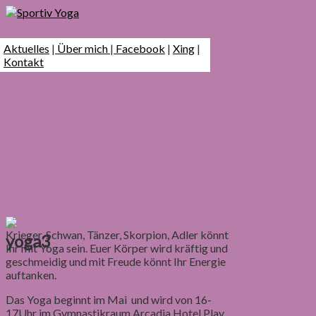
Aktuelles
|
Über mich
|
Facebook
|
Xing
|
Kontakt
Krieger, Schwan, Tänzer, Skorpion, Adler könnt
yoga3
Ihr mit Yoga sein. Euer Körper wird kräftig und
geschmeidig und mit Freude könnt Ihr Energie
auftanken.
Das Yoga beginnt im Mai und wird von 16-
17Uhr im Gymnastikraum Arcadia Hotel Play