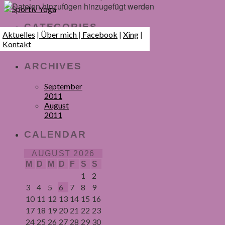
hinzugefügt werden
CATEGORIES
Aktuelles
|
Über mich
|
Facebook
|
Xing
|
Kontakt
Allgemein
ARCHIVES
September
2011
August
2011
CALENDAR
AUGUST 2026
M
D
M
D
F
S
S
1
2
3
4
5
6
7
8
9
10
11
12
13
14
15
16
17
18
19
20
21
22
23
24
25
26
27
28
29
30