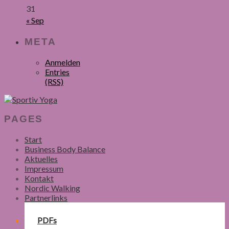
31
« Sep
META
Anmelden
Entries
(RSS)
PAGES
Start
Business Body Balance
Aktuelles
Impressum
Kontakt
Nordic Walking
Partnerlinks
PDFs