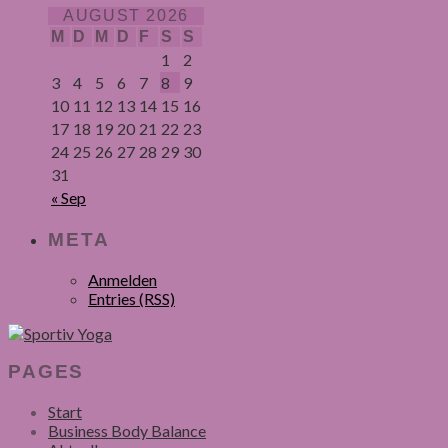
AUGUST 2026
M
D
M
D
F
S
S
1
2
3
4
5
6
7
8
9
10
11
12
13
14
15
16
17
18
19
20
21
22
23
24
25
26
27
28
29
30
31
« Sep
META
Anmelden
Entries (RSS)
PAGES
Start
Business Body Balance