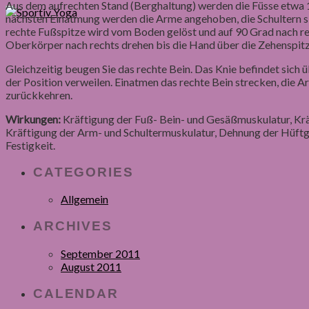
Aus dem aufrechten Stand (Berghaltung) werden die Füsse etwa 1 
nächsten Einatmung werden die Arme angehoben, die Schultern si
rechte Fußspitze wird vom Boden gelöst und auf 90 Grad nach r
Oberkörper nach rechts drehen bis die Hand über die Zehenspitz
Gleichzeitig beugen Sie das rechte Bein. Das Knie befindet sich
der Position verweilen. Einatmen das rechte Bein strecken, die 
zurückkehren.
Wirkungen:
Kräftigung der Fuß- Bein- und Gesäßmuskulatur, Krä
Kräftigung der Arm- und Schultermuskulatur, Dehnung der Hüftg
Festigkeit.
CATEGORIES
Allgemein
ARCHIVES
September 2011
August 2011
CALENDAR