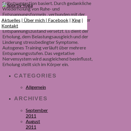
Selbstsuggestion basiert. Durch gedankliche
Wiederholung von Ruhe- und
Entspannungsformeln , verbunden mit der
Vorstellung von Ruhebildern, werden Körper
Aktuelles
|
Über mich
|
Facebook
|
Xing
|
und Geist gezielt in einen
Kontakt
Entspannungszustand versetzt. Es dient der
Erholung, dem Belastungsausgleich und der
Linderung stressbedingter Symptome.
Autogenes Training verläuft über mehrere
Entspannungsstufen. Das vegetative
Nervensystem wird ausgleichend beeinflusst,
Erholung stellt sich im Körper ein.
CATEGORIES
Allgemein
ARCHIVES
September
2011
August
2011