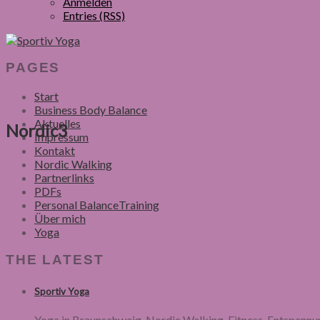
Anmelden
Entries (RSS)
PAGES
Start
Business Body Balance
Aktuelles
Nordic3
Impressum
Kontakt
Nordic Walking
Partnerlinks
PDFs
Personal BalanceTraining
Über mich
Yoga
THE LATEST
Sportiv Yoga
Yoga in Braunschweig, Nordic Walking, Fitness, Entspannu