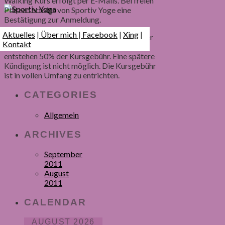
Walking Kurs erfolgt per E-Mails. Bei freien
Plätzen erfolgt von Sportiv Yoge eine
Bestätigung zur Anmeldung.
Aktuelles
|
Über mich
|
Facebook
|
Xing
|
2. Kündigung: Die Kündigung ist bis zu einer
Kontakt
Woche vor Kursbeginn möglich. Hierbei
entstehen 50% der Kursgebühr. Eine spätere
Kündigung ist nicht möglich. Die Kursgebühr
ist in vollen Umfang zu entrichten.
CATEGORIES
Allgemein
ARCHIVES
September
2011
August
2011
CALENDAR
AUGUST 2026