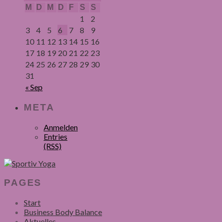
M
D
M
D
F
S
S
1
2
3
4
5
6
7
8
9
10
11
12
13
14
15
16
17
18
19
20
21
22
23
24
25
26
27
28
29
30
31
« Sep
META
Anmelden
Entries
(RSS)
PAGES
Start
Business Body Balance
Aktuelles